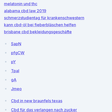
melatonin und thc
alabama cbd law 2019
schmerzstudientag für krankenschwestern
kann cbd-öl bei fieberbläschen helfen
brisbane cbd bekleidungsgeschäfte
SapN
pfgCW
pY
Tpal
gA
Jmeo
Cbd in new braunfels texas
Cbd für das verlangen nach zucker