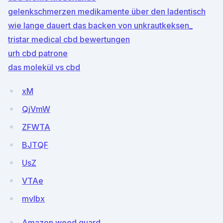
gelenkschmerzen medikamente über den ladentisch
wie lange dauert das backen von unkrautkeksen_
tristar medical cbd bewertungen
urh cbd patrone
das molekül vs cbd
xM
QjVmW
ZFWTA
BJTQF
UsZ
VTAe
mvIbx
Amazon weed guard