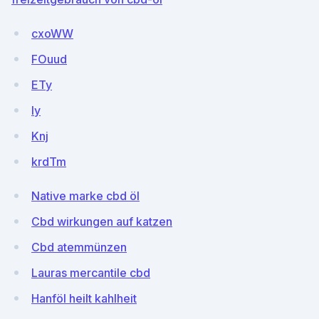
cxoWW
FOuud
ETy
Iy
Knj
krdTm
Native marke cbd öl
Cbd wirkungen auf katzen
Cbd atemmünzen
Lauras mercantile cbd
Hanföl heilt kahlheit