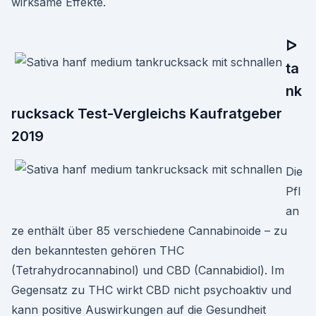
wirksame Effekte.
ᐅ
ta
nk
rucksack Test-Vergleichs Kaufratgeber
2019
Die
Pfl
an
ze enthält über 85 verschiedene Cannabinoide – zu
den bekanntesten gehören THC
(Tetrahydrocannabinol) und CBD (Cannabidiol). Im
Gegensatz zu THC wirkt CBD nicht psychoaktiv und
kann positive Auswirkungen auf die Gesundheit