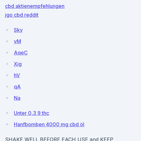
cbd aktienempfehlungen
jgo cbd reddit
Sky
vM
AqeC
Xig
hV
qA
Na
Unter 0,3 9 thc
Hanfbomben 4000 mg cbd öl
SHAKE WELL BEFORE EACH USE and KEEP