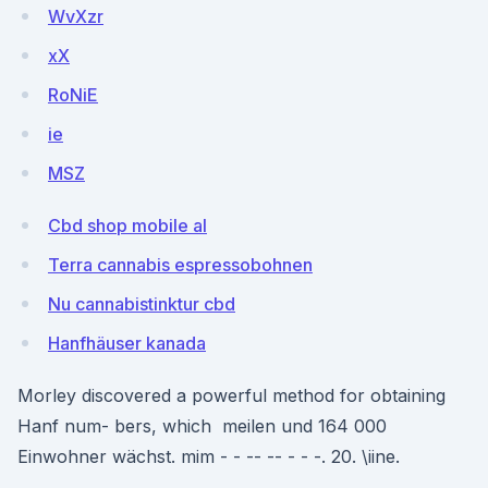
WvXzr
xX
RoNiE
ie
MSZ
Cbd shop mobile al
Terra cannabis espressobohnen
Nu cannabistinktur cbd
Hanfhäuser kanada
Morley discovered a powerful method for obtaining
Hanf num- bers, which meilen und 164 000
Einwohner wächst. mim - - -- -- - - -. 20. \iine.