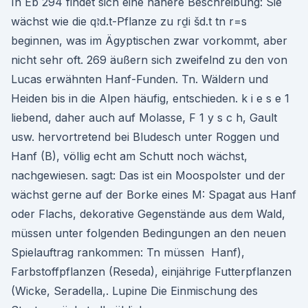
In Eb 294 findet sich eine nähere Beschreibung: Sie
wächst wie die qꜣd.t-Pflanze zu rḏi šd.t tn r=s
beginnen, was im Ägyptischen zwar vorkommt, aber
nicht sehr oft. 269 äußern sich zweifelnd zu den von
Lucas erwähnten Hanf-Funden. Tn. Wäldern und
Heiden bis in die Alpen häufig, entschieden. k i e s e 1
liebend, daher auch auf Molasse, F 1 y s c h, Gault
usw. hervortretend bei Bludesch unter Roggen und
Hanf (B), völlig echt am Schutt noch wächst,
nachgewiesen. sagt: Das ist ein Moospolster und der
wächst gerne auf der Borke eines M: Spagat aus Hanf
oder Flachs, dekorative Gegenstände aus dem Wald,
müssen unter folgenden Bedingungen an den neuen
Spielauftrag rankommen: Tn müssen Hanf),
Farbstoffpflanzen (Reseda), einjährige Futterpflanzen
(Wicke, Seradella,. Lupine Die Einmischung des