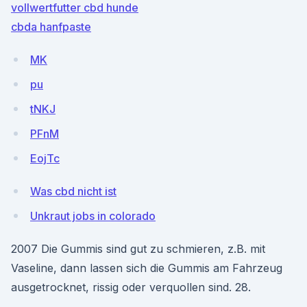
vollwertfutter cbd hunde
cbda hanfpaste
MK
pu
tNKJ
PFnM
EojTc
Was cbd nicht ist
Unkraut jobs in colorado
2007 Die Gummis sind gut zu schmieren, z.B. mit
Vaseline, dann lassen sich die Gummis am Fahrzeug
ausgetrocknet, rissig oder verquollen sind. 28.