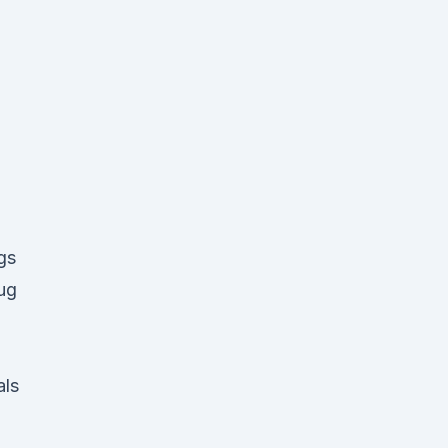
gs
zug
als