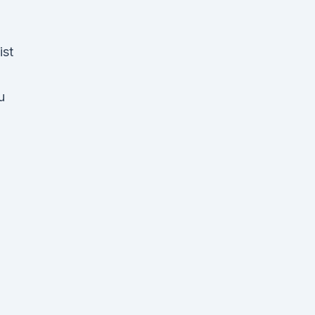
ist
u