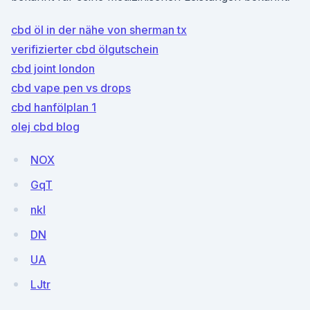
cbd öl in der nähe von sherman tx
verifizierter cbd ölgutschein
cbd joint london
cbd vape pen vs drops
cbd hanfölplan 1
olej cbd blog
NOX
GqT
nkI
DN
UA
LJtr